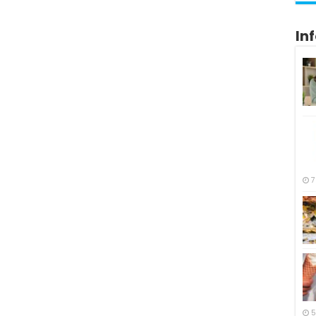
In
7
5