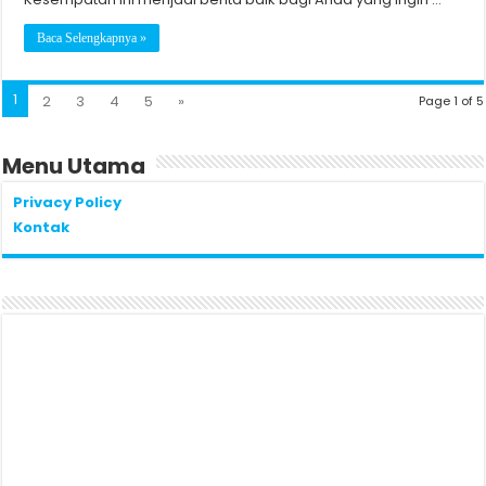
Baca Selengkapnya »
1
2
3
4
5
»
Page 1 of 5
Menu Utama
Privacy Policy
Kontak