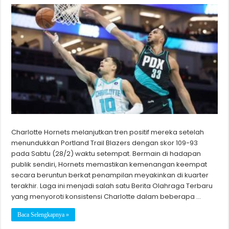
Charlotte Hornets melanjutkan tren positif mereka setelah
menundukkan Portland Trail Blazers dengan skor 109-93
pada Sabtu (28/2) waktu setempat. Bermain di hadapan
publik sendiri, Hornets memastikan kemenangan keempat
secara beruntun berkat penampilan meyakinkan di kuarter
terakhir. Laga ini menjadi salah satu Berita Olahraga Terbaru
yang menyoroti konsistensi Charlotte dalam beberapa …
Baca Selengkapnya »