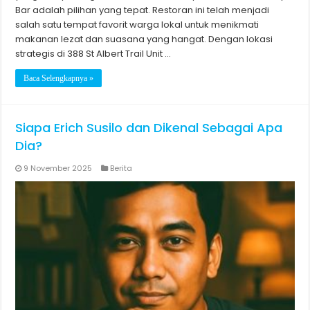
Bar adalah pilihan yang tepat. Restoran ini telah menjadi
salah satu tempat favorit warga lokal untuk menikmati
makanan lezat dan suasana yang hangat. Dengan lokasi
strategis di 388 St Albert Trail Unit …
Baca Selengkapnya »
Siapa Erich Susilo dan Dikenal Sebagai Apa
Dia?
9 November 2025
Berita