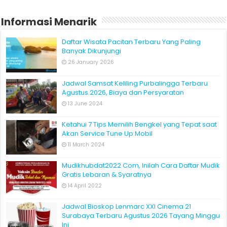
Informasi Menarik
Daftar Wisata Pacitan Terbaru Yang Paling
Banyak Dikunjungi
26 January 2026
Jadwal Samsat Keliling Purbalingga Terbaru
Agustus 2026, Biaya dan Persyaratan
13 June 2024
Ketahui 7 Tips Memilih Bengkel yang Tepat saat
Akan Service Tune Up Mobil
11 March 2024
Mudikhubdat2022 Com, Inilah Cara Daftar Mudik
Gratis Lebaran & Syaratnya
14 April 2022
Jadwal Bioskop Lenmarc XXI Cinema 21
Surabaya Terbaru Agustus 2026 Tayang Minggu
Ini