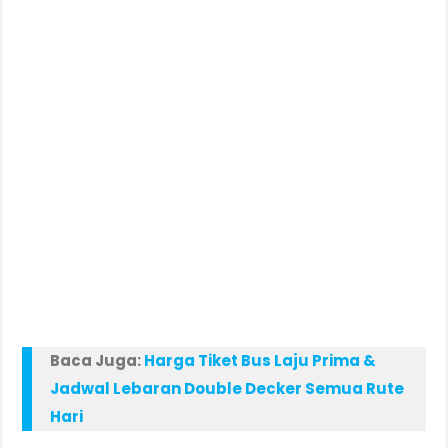
Baca Juga:
Harga Tiket Bus Laju Prima &
Jadwal Lebaran Double Decker Semua Rute
Hari