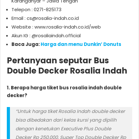
Karanganyar – Jawa Tengah
Telepon : 0271-825173
Email :
cs@rosalia-indah.co.id
Website : www.rosalia-indah.co.id/web
Akun IG : @rosaliaindah.official
Baca Juga:
Harga dan menu Dunkin’ Donuts
Pertanyaan seputar Bus
Double Decker Rosalia Indah
1. Berapa harga tiket bus rosalia indah double
decker?
“Untuk harga tiket Rosalia Indah double decker
bisa dibedakan dari kelas kursi yang dipilih
dengan kenetukan Executive Plus Double
Decker Rp 250,000. Super Top Double Decker Rp