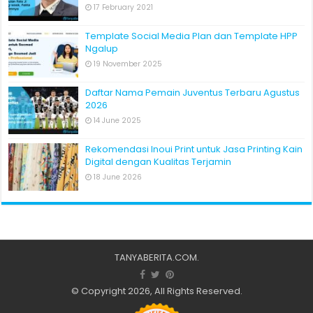
17 February 2021
Template Social Media Plan dan Template HPP
Ngalup
19 November 2025
Daftar Nama Pemain Juventus Terbaru Agustus
2026
14 June 2025
Rekomendasi Inoui Print untuk Jasa Printing Kain
Digital dengan Kualitas Terjamin
18 June 2026
TANYABERITA.COM
.
© Copyright 2026, All Rights Reserved.