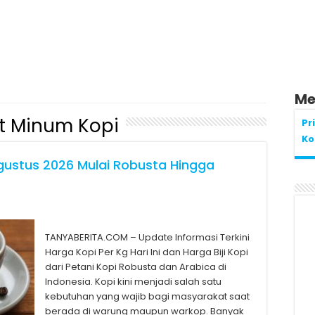
Me
t Minum Kopi
Pr
Ko
gustus 2026 Mulai Robusta Hingga
TANYABERITA.COM – Update Informasi Terkini
Harga Kopi Per Kg Hari Ini dan Harga Biji Kopi
dari Petani Kopi Robusta dan Arabica di
Indonesia. Kopi kini menjadi salah satu
kebutuhan yang wajib bagi masyarakat saat
berada di warung maupun warkop. Banyak