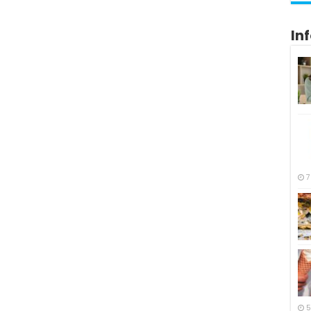
In
7
5