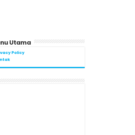
nu Utama
ivacy Policy
ntak