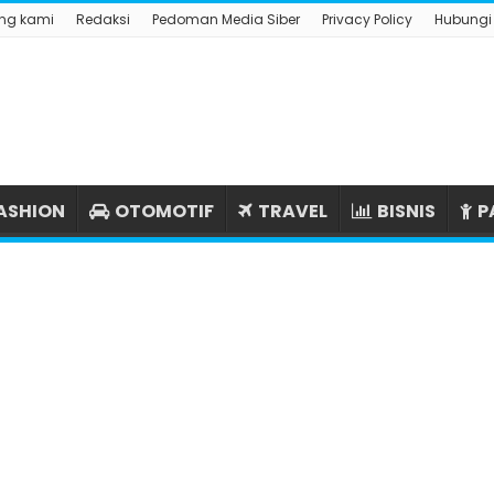
ng kami
Redaksi
Pedoman Media Siber
Privacy Policy
Hubungi
ASHION
OTOMOTIF
TRAVEL
BISNIS
P