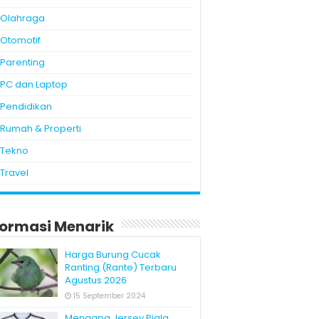
Olahraga
Otomotif
Parenting
PC dan Laptop
Pendidikan
Rumah & Properti
Tekno
Travel
formasi Menarik
Harga Burung Cucak
Ranting (Rante) Terbaru
Agustus 2026
15 September 2024
Mengapa Jersey Piala