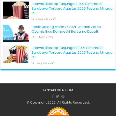
Jadwal Bioskop Tunjungan 1 XXI Cinema 21
Surabaya Terbaru Agustus 2026 Tayang Minggu
Ini
12 August 2024
Berita Jelang MotoGP 2021: Johann Zarco
Optimis Bisa Kompetitif Bersama Ducati
30 May 2025
Jadwal Bioskop Tunjungan 3 XXI Cinema 21
Surabaya Terbaru Agustus 2026 Tayang Minggu
Ini
11 August 2024
TANYABERITA.COM
.
© Copyright 2026, All Rights Reserved.