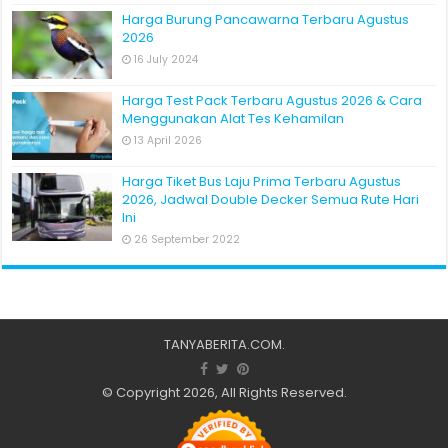
Harga Burung Pancawarna Terbaru Agustus
2026
16 July 2024
Harga Test Pack Terbaru Agustus 2026 & Cara
Menggunakan Alat Tes Kehamilan
13 April 2026
Harga Tiket Bus Laju Prima Terbaru Agustus
2026, Jadwal Double Decker Semua Rute Hari
Ini
26 September 2022
TANYABERITA.COM
.
© Copyright 2026, All Rights Reserved.