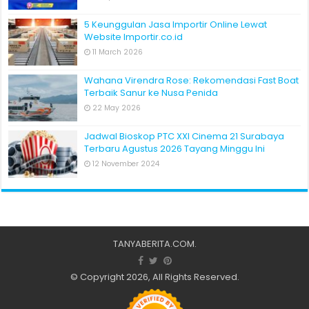
5 Keunggulan Jasa Importir Online Lewat
Website Importir.co.id
11 March 2026
Wahana Virendra Rose: Rekomendasi Fast Boat
Terbaik Sanur ke Nusa Penida
22 May 2026
Jadwal Bioskop PTC XXI Cinema 21 Surabaya
Terbaru Agustus 2026 Tayang Minggu Ini
12 November 2024
TANYABERITA.COM
.
© Copyright 2026, All Rights Reserved.