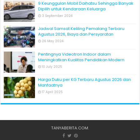
9 Keunggulan Mobil Daihatsu Sehingga Banyak
Dipilih untuk Kendaraan Keluarga
3 September 2024
Jadwal Samsat Keliling Pemalang Terbaru
Agustus 2026, Biaya dan Persyaratan
26 May 2024
Pentingnya Videotron Indoor dalam
Meningkatkan Kualitas Pendidikan Modern
10 July 2025
Harga Duku per KG Terbaru Agustus 2026 dan
Manfaatnya
17 April 2025
TANYABERITA.COM
.