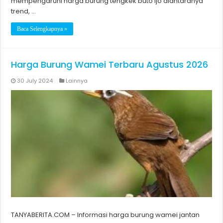
mempengaruhi harga burung tengkek buto ijo diantaranya
trend, …
Baca Selengkapnya »
Harga Burung Wamei Terbaru Agustus 2026
30 July 2024
Lainnya
TANYABERITA.COM – Informasi harga burung wamei jantan