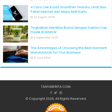
4 Cara Cek Kuota Smartfren Terbaru, Lihat Sisa
Paket Internet dan Masa Aktif Kartu
22 August 2025
Tingkatkan Identitas Brand dengan Sablon Cup
Plastik ROKNFLW
6 September 2025
The Advantages of Choosing the Best Garment
Manufacturer for Your Business
16 June 2026
TANYABERITA.COM
.
© Copyright 2026, All Rights Reserved.