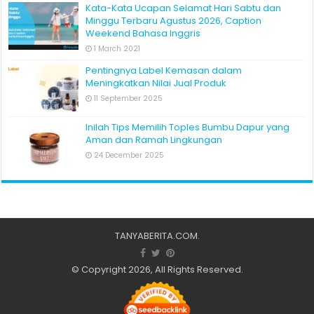
Kata-Kata Ucapan Selamat Hari Sabtu dan
Minggu Terbaru Agustus 2026, Caption
Weekend Bahasa Inggris
1 March 2021
Pentingnya Label Kemasan dalam
Meningkatkan Nilai Jual Produk
11 September 2025
Inilah Tips Memilih Toples Bumbu Dapur yang
Aman dan Ramah Lingkungan
24 December 2025
TANYABERITA.COM
.
© Copyright 2026, All Rights Reserved.