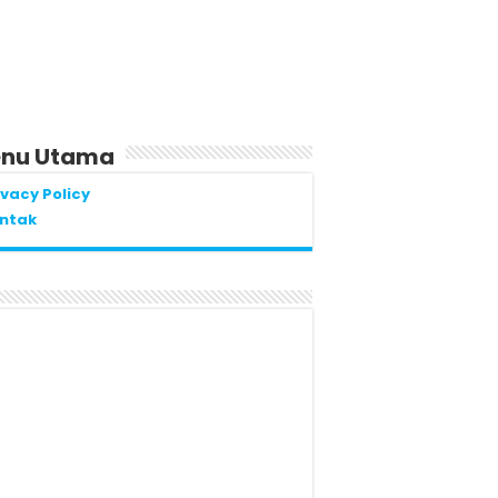
nu Utama
ivacy Policy
ntak