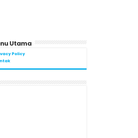
nu Utama
ivacy Policy
ntak