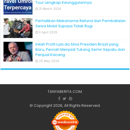
Tour Lengkap Keunggulannya
21 March 2026
Perhatikan Mekanisme Refund dan Pembatalan
Sewa Mobil Supaya Tidak Rugi
11 April 2025
Inilah Profil Lula da Silva Presiden Brazil yang
Baru, Pernah Menjadi Tukang Semir Sepatu dan
Penjual Kacang
25 May 2024
TANYABERITA.COM
.
© Copyright 2026, All Rights Reserved.