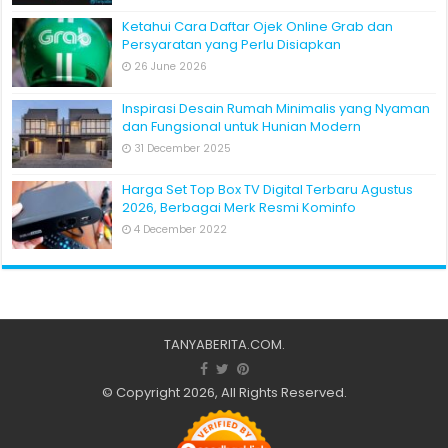
Ketahui Cara Daftar Ojek Online Grab dan
Persyaratan yang Perlu Disiapkan
26 June 2026
Inspirasi Desain Rumah Minimalis yang Nyaman
dan Fungsional untuk Hunian Modern
31 December 2025
Harga Set Top Box TV Digital Terbaru Agustus
2026, Berbagai Merk Resmi Kominfo
4 December 2022
TANYABERITA.COM
.
© Copyright 2026, All Rights Reserved.