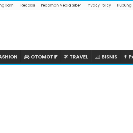
ng kami
Redaksi
Pedoman Media Siber
Privacy Policy
Hubungi
ASHION
OTOMOTIF
TRAVEL
BISNIS
P