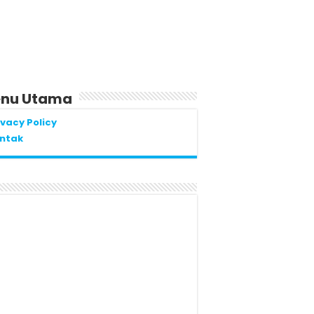
nu Utama
ivacy Policy
ntak