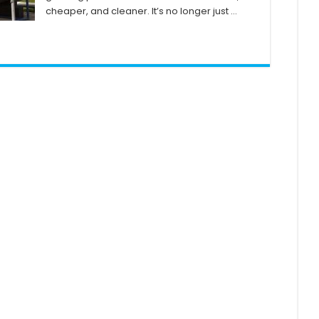
cheaper, and cleaner. It’s no longer just …