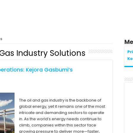
ns
Me
 Gas Industry Solutions
Pr
Ko
perations: Kejora Gasbumi’s
The oil and gas industry is the backbone of
global energy, yet it remains one of the most
intricate and demanding sectors to operate
in. As the world’s energy needs continue to
climb, companies within this sector face
growing pressure to deliver more—faster,