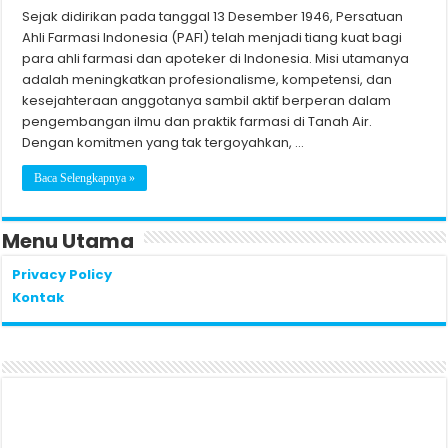
Sejak didirikan pada tanggal 13 Desember 1946, Persatuan
Ahli Farmasi Indonesia (PAFI) telah menjadi tiang kuat bagi
para ahli farmasi dan apoteker di Indonesia. Misi utamanya
adalah meningkatkan profesionalisme, kompetensi, dan
kesejahteraan anggotanya sambil aktif berperan dalam
pengembangan ilmu dan praktik farmasi di Tanah Air.
Dengan komitmen yang tak tergoyahkan, …
Baca Selengkapnya »
Menu Utama
Privacy Policy
Kontak