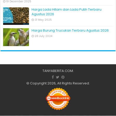
19 December 2025
Harga Lada Hitam dan Lada Putih Terbaru
Agustus 2026
31 May 2025
Harga Burung Trucukan Terbaru Agustus 2026
28 July 2024
TANYABERITA.COM
.
© Copyright 2026, All Rights Reserved.