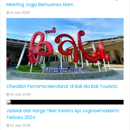
Meeting Jogja Bernuansa Alam
31 July 2026
Checklist Pertama Mendarat di Bali Ala Bali Touristic
25 July 2026
Jadwal dan Harga Tiket Kereta Api Joglosemarkerto
Terbaru 2024
23 July 2026