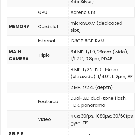
465 Silver)
GPU
Adreno 618
microSDXC (dedicated
MEMORY
Card slot
slot)
Internal
128GB 8GB RAM
MAIN
64 MP, f/1.9, 26mm (wide),
Triple
CAMERA
1/1.72″, 0.8µm, PDAF
8 MP, f/2.2, 120˚, 16mm
(ultrawide), 1/4.0″, 1.12µm, AF
2 MP, f/2.4, (depth)
Dual-LED dual-tone flash,
Features
HDR, panorama
4K@30fps, 1080p@30/60fps,
Video
gyro-EIS
SELFIE