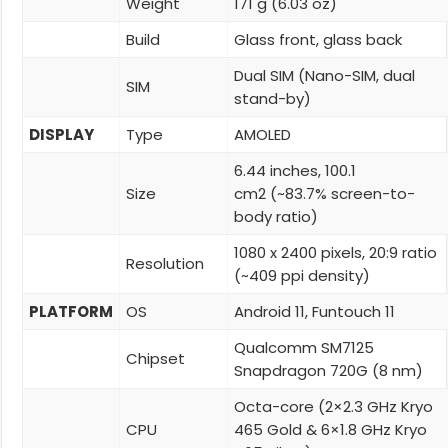
Weight
171 g (6.03 oz)
Build
Glass front, glass back
Dual SIM (Nano-SIM, dual
SIM
stand-by)
DISPLAY
Type
AMOLED
6.44 inches, 100.1
Size
cm2 (~83.7% screen-to-
body ratio)
1080 x 2400 pixels, 20:9 ratio
Resolution
(~409 ppi density)
PLATFORM
OS
Android 11, Funtouch 11
Qualcomm SM7125
Chipset
Snapdragon 720G (8 nm)
Octa-core (2×2.3 GHz Kryo
CPU
465 Gold & 6×1.8 GHz Kryo