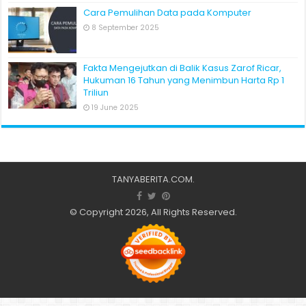
Cara Pemulihan Data pada Komputer
8 September 2025
Fakta Mengejutkan di Balik Kasus Zarof Ricar,
Hukuman 16 Tahun yang Menimbun Harta Rp 1
Triliun
19 June 2025
TANYABERITA.COM
.
© Copyright 2026, All Rights Reserved.