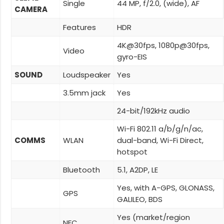
Single
44 MP, f/2.0, (wide), AF
CAMERA
Features
HDR
4K@30fps, 1080p@30fps,
Video
gyro-EIS
SOUND
Loudspeaker
Yes
3.5mm jack
Yes
24-bit/192kHz audio
Wi-Fi 802.11 a/b/g/n/ac,
COMMS
WLAN
dual-band, Wi-Fi Direct,
hotspot
Bluetooth
5.1, A2DP, LE
Yes, with A-GPS, GLONASS,
GPS
GALILEO, BDS
Yes (market/region
NFC