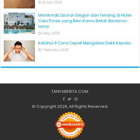
31 July 2026
Menikmati Liburan Elegan dan Tenang di Hotel
Cala Ponte yang Bikin Kamu Betah Berlama-
lama
1 May 2025
Ketahui 6 Cara Cepat Mengatasi Sakit Kepala
7 February 2026
TANYABERITA.COM
.
© Copyright 2026, All Rights Reserved.