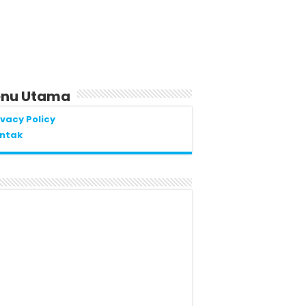
nu Utama
ivacy Policy
ntak