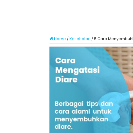
Home
/
Kesehatan
/
5 Cara Menyembuhka