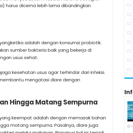
) harus dicerna lebih lama dibandingkan
yangketika adalah dengan konsumsi probiotik.
akan sumber bakteria baik yang bekerja di
ungan usus sehat.
njaga kesehatan usus agar terhindar dari infeksi.
pat membantu mengatasi diare dengan
In
nan Hingga Matang Sempurna
re yang keempat adalah dengan memasak bahan
gga matang sempurna. Pasalnya, diare juga
1
kteri melalui makanan. Biasanya hal ini terjadi