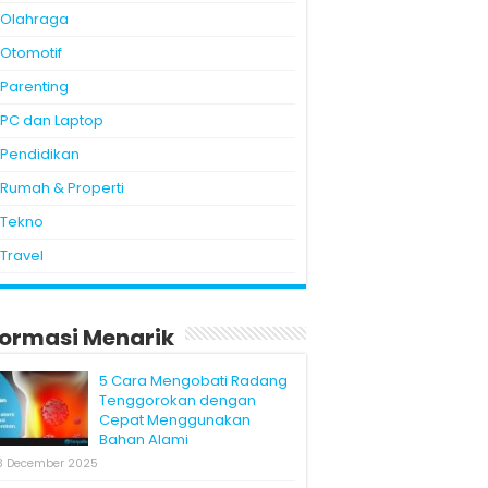
Olahraga
Otomotif
Parenting
PC dan Laptop
Pendidikan
Rumah & Properti
Tekno
Travel
formasi Menarik
5 Cara Mengobati Radang
Tenggorokan dengan
Cepat Menggunakan
Bahan Alami
3 December 2025