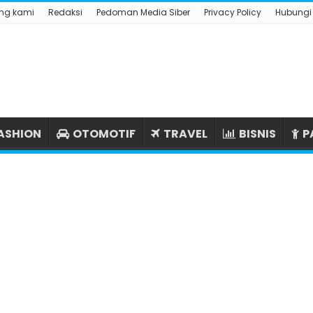
ng kami
Redaksi
Pedoman Media Siber
Privacy Policy
Hubungi
ASHION
OTOMOTIF
TRAVEL
BISNIS
P