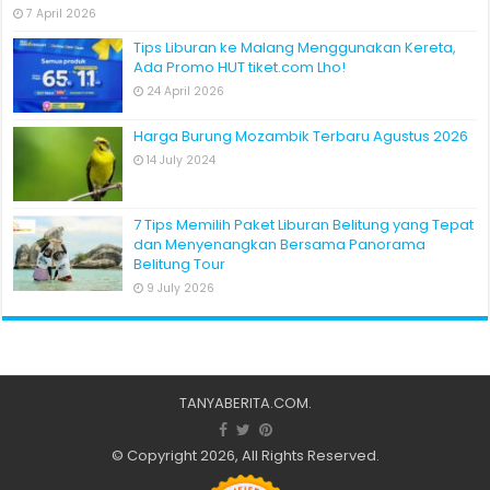
7 April 2026
Tips Liburan ke Malang Menggunakan Kereta,
Ada Promo HUT tiket.com Lho!
24 April 2026
Harga Burung Mozambik Terbaru Agustus 2026
14 July 2024
7 Tips Memilih Paket Liburan Belitung yang Tepat
dan Menyenangkan Bersama Panorama
Belitung Tour
9 July 2026
TANYABERITA.COM
.
© Copyright 2026, All Rights Reserved.