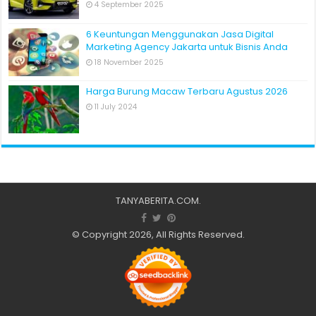
4 September 2025
6 Keuntungan Menggunakan Jasa Digital
Marketing Agency Jakarta untuk Bisnis Anda
18 November 2025
Harga Burung Macaw Terbaru Agustus 2026
11 July 2024
TANYABERITA.COM
.
© Copyright 2026, All Rights Reserved.