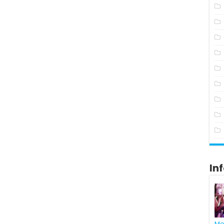
In
Me