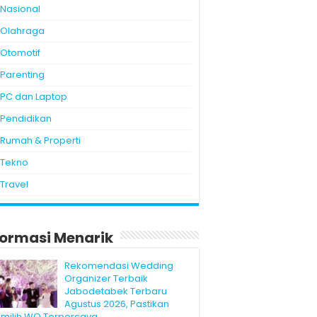
Nasional
Olahraga
Otomotif
Parenting
PC dan Laptop
Pendidikan
Rumah & Properti
Tekno
Travel
formasi Menarik
Rekomendasi Wedding
Organizer Terbaik
Jabodetabek Terbaru
Agustus 2026, Pastikan
milih WO Terpercaya