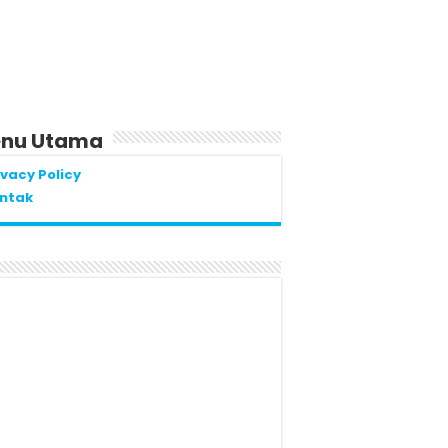
nu Utama
ivacy Policy
ntak