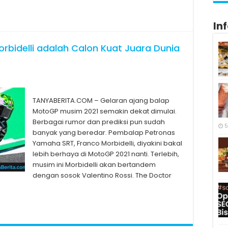
In
Morbidelli adalah Calon Kuat Juara Dunia
TANYABERITA.COM – Gelaran ajang balap
MotoGP musim 2021 semakin dekat dimulai.
Berbagai rumor dan prediksi pun sudah
5
banyak yang beredar. Pembalap Petronas
Yamaha SRT, Franco Morbidelli, diyakini bakal
lebih berhaya di MotoGP 2021 nanti. Terlebih,
musim ini Morbidelli akan bertandem
dengan sosok Valentino Rossi. The Doctor