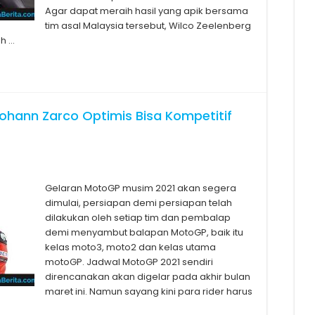
Agar dapat meraih hasil yang apik bersama
tim asal Malaysia tersebut, Wilco Zeelenberg
h …
Johann Zarco Optimis Bisa Kompetitif
Gelaran MotoGP musim 2021 akan segera
dimulai, persiapan demi persiapan telah
dilakukan oleh setiap tim dan pembalap
demi menyambut balapan MotoGP, baik itu
kelas moto3, moto2 dan kelas utama
motoGP. Jadwal MotoGP 2021 sendiri
direncanakan akan digelar pada akhir bulan
maret ini. Namun sayang kini para rider harus