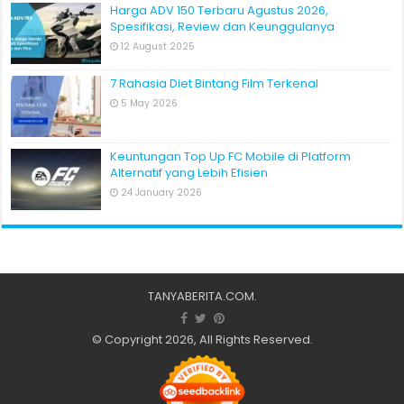
Harga ADV 150 Terbaru Agustus 2026,
Spesifikasi, Review dan Keunggulanya
12 August 2025
7 Rahasia Diet Bintang Film Terkenal
5 May 2026
Keuntungan Top Up FC Mobile di Platform
Alternatif yang Lebih Efisien
24 January 2026
TANYABERITA.COM
.
© Copyright 2026, All Rights Reserved.