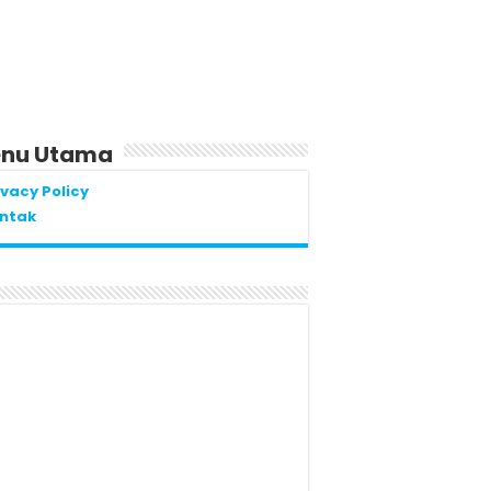
nu Utama
ivacy Policy
ntak