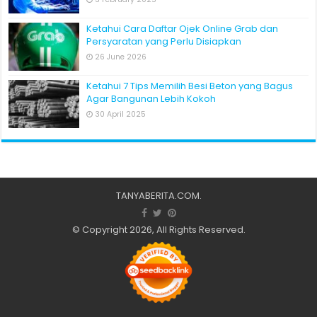
Ketahui Cara Daftar Ojek Online Grab dan
Persyaratan yang Perlu Disiapkan
26 June 2026
Ketahui 7 Tips Memilih Besi Beton yang Bagus
Agar Bangunan Lebih Kokoh
30 April 2025
TANYABERITA.COM
.
© Copyright 2026, All Rights Reserved.