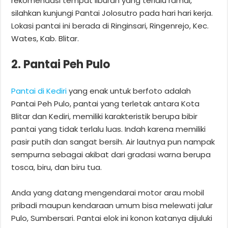
rekomendasi tempat liburan yang terlalu ramai,
silahkan kunjungi Pantai Jolosutro pada hari hari kerja.
Lokasi pantai ini berada di Ringinsari, Ringenrejo, Kec.
Wates, Kab. Blitar.
2. Pantai Peh Pulo
Pantai di Kediri
yang enak untuk berfoto adalah
Pantai Peh Pulo, pantai yang terletak antara Kota
Blitar dan Kediri, memiliki karakteristik berupa bibir
pantai yang tidak terlalu luas. Indah karena memiliki
pasir putih dan sangat bersih. Air lautnya pun nampak
sempurna sebagai akibat dari gradasi warna berupa
tosca, biru, dan biru tua.
Anda yang datang mengendarai motor arau mobil
pribadi maupun kendaraan umum bisa melewati jalur
Pulo, Sumbersari. Pantai elok ini konon katanya dijuluki