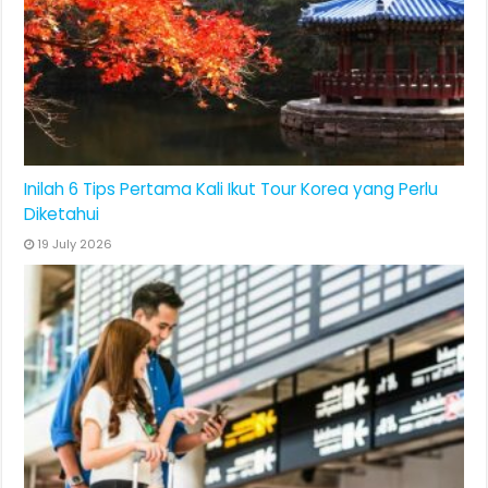
Inilah 6 Tips Pertama Kali Ikut Tour Korea yang Perlu
Diketahui
19 July 2026