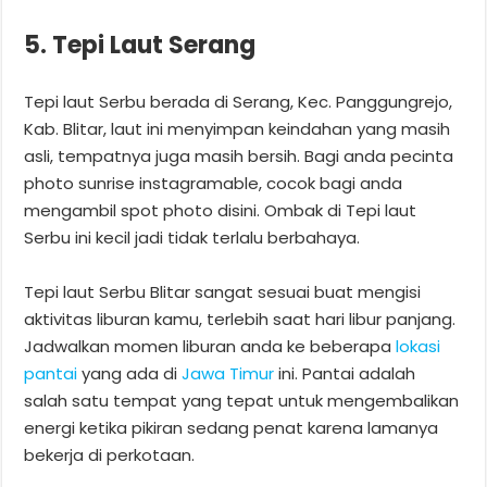
5. Tepi Laut Serang
Tepi laut Serbu berada di Serang, Kec. Panggungrejo,
Kab. Blitar, laut ini menyimpan keindahan yang masih
asli, tempatnya juga masih bersih. Bagi anda pecinta
photo sunrise instagramable, cocok bagi anda
mengambil spot photo disini. Ombak di Tepi laut
Serbu ini kecil jadi tidak terlalu berbahaya.
Tepi laut Serbu Blitar sangat sesuai buat mengisi
aktivitas liburan kamu, terlebih saat hari libur panjang.
Jadwalkan momen liburan anda ke beberapa
lokasi
pantai
yang ada di
Jawa Timur
ini. Pantai adalah
salah satu tempat yang tepat untuk mengembalikan
energi ketika pikiran sedang penat karena lamanya
bekerja di perkotaan.