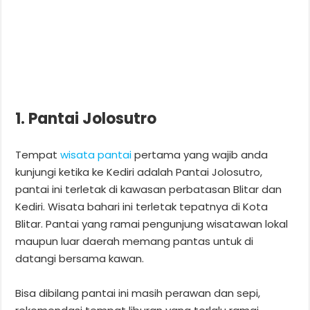
1. Pantai Jolosutro
Tempat
wisata pantai
pertama yang wajib anda
kunjungi ketika ke Kediri adalah Pantai Jolosutro,
pantai ini terletak di kawasan perbatasan Blitar dan
Kediri. Wisata bahari ini terletak tepatnya di Kota
Blitar. Pantai yang ramai pengunjung wisatawan lokal
maupun luar daerah memang pantas untuk di
datangi bersama kawan.
Bisa dibilang pantai ini masih perawan dan sepi,