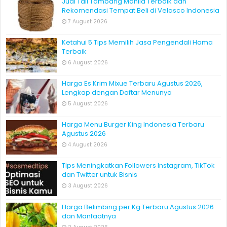
Jual Tali Tambang Manila Terbaik dan
Rekomendasi Tempat Beli di Velasco Indonesia
7 August 2026
Ketahui 5 Tips Memilih Jasa Pengendali Hama
Terbaik
6 August 2026
Harga Es Krim Mixue Terbaru Agustus 2026,
Lengkap dengan Daftar Menunya
5 August 2026
Harga Menu Burger King Indonesia Terbaru
Agustus 2026
4 August 2026
Tips Meningkatkan Followers Instagram, TikTok
dan Twitter untuk Bisnis
3 August 2026
Harga Belimbing per Kg Terbaru Agustus 2026
dan Manfaatnya