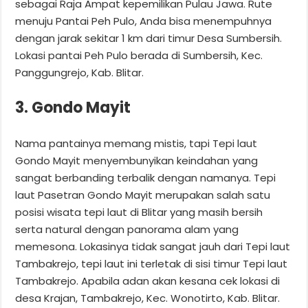
sebagai Raja Ampat kepemilikan Pulau Jawa. Rute
menuju Pantai Peh Pulo, Anda bisa menempuhnya
dengan jarak sekitar 1 km dari timur Desa Sumbersih.
Lokasi pantai Peh Pulo berada di Sumbersih, Kec.
Panggungrejo, Kab. Blitar.
3. Gondo Mayit
Nama pantainya memang mistis, tapi Tepi laut
Gondo Mayit menyembunyikan keindahan yang
sangat berbanding terbalik dengan namanya. Tepi
laut Pasetran Gondo Mayit merupakan salah satu
posisi wisata tepi laut di Blitar yang masih bersih
serta natural dengan panorama alam yang
memesona. Lokasinya tidak sangat jauh dari Tepi laut
Tambakrejo, tepi laut ini terletak di sisi timur Tepi laut
Tambakrejo. Apabila adan akan kesana cek lokasi di
desa Krajan, Tambakrejo, Kec. Wonotirto, Kab. Blitar.