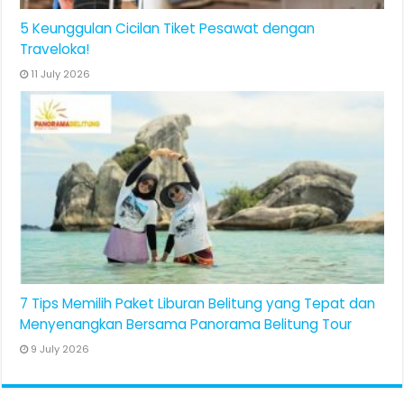
5 Keunggulan Cicilan Tiket Pesawat dengan
Traveloka!
11 July 2026
7 Tips Memilih Paket Liburan Belitung yang Tepat dan
Menyenangkan Bersama Panorama Belitung Tour
9 July 2026